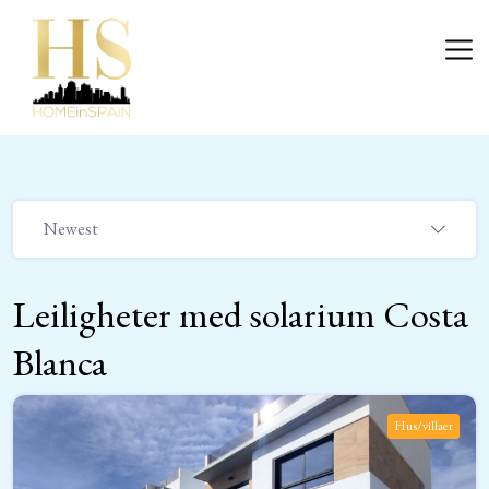
Skip
to
Login
content
Newest
Leiligheter med solarium Costa
Blanca
Hus/villaer