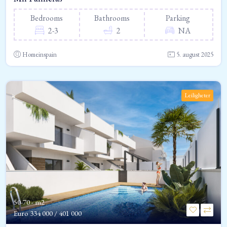
Bedrooms
Bathrooms
Parking
2-3
2
NA
Homeinspain
5. august 2025
Leiligheter
50-70 - m2
Euro
334 000 / 401 000