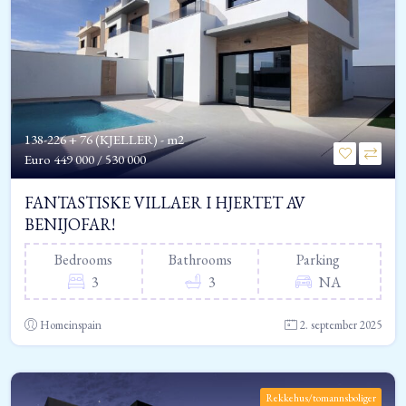
138-226 + 76 (KJELLER) - m2
Euro
449 000 / 530 000
FANTASTISKE VILLAER I HJERTET AV
BENIJOFAR!
Bedrooms
Bathrooms
Parking
3
3
NA
Homeinspain
2. september 2025
Rekkehus/tomannsboliger