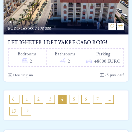
70 - m2
EURO
165 500 / 198 000
LEILIGHETER I DET VAKRE CABO ROIG!
Bedrooms
Bathrooms
Parking
2
2
+8000 EURO
Homeinspain
25. juni 2025
1
2
3
4
5
6
7
…
13