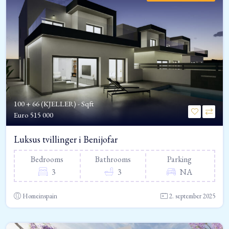
100 + 66 (KJELLER) - Sqft
Euro
515 000
Luksus tvillinger i Benijofar
Bedrooms
Bathrooms
Parking
3
3
NA
Homeinspain
2. september 2025