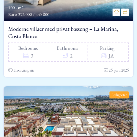
100 - m2
Euro
392 000 / 445 000
Moderne villaer med privat basseng – La Marina,
Costa Blanca
Bedrooms
Bathrooms
Parking
3
2
JA
Homeinspain
25. juni 2025
Leiligheter