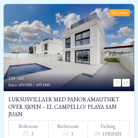
Hus/villaer
120 - m2
Euro
450 000 / 495 000
LUKSUSVILLAER MED PANORAMAUTSIKT
OVER SJØEN – EL CAMPELLO/ PLAYA SAN
JUAN
Bedrooms
Bathrooms
Parking
3
3
I PRISEN