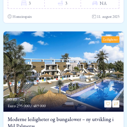
3
3
NA
Homeinspain
11. august 2025
Leiligheter
50-80 - m2
Euro
295 000 / 489 000
Moderne leiligheter og bungalower – ny utvikling i
Mil Palmeras