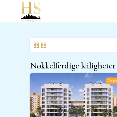
Skip
to
content
Nøkkelferdige leiligheter
Leiligh