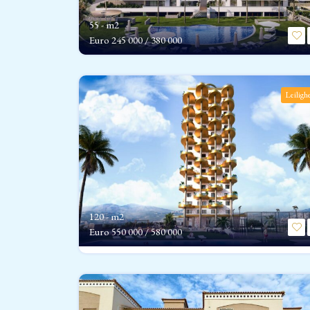
55 - m2
Euro
245 000 / 380 000
Leiligh
120 - m2
Euro
550 000 / 580 000