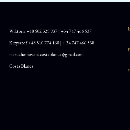
I
Wiktoria
+48
502 329 937
|
+34 747 466 537
Krzysztof
+48 510 774 160
|
+ 34 747 466 538
F
nieruchomościnacostablanca@gmail.com
Costa Blanca
Y