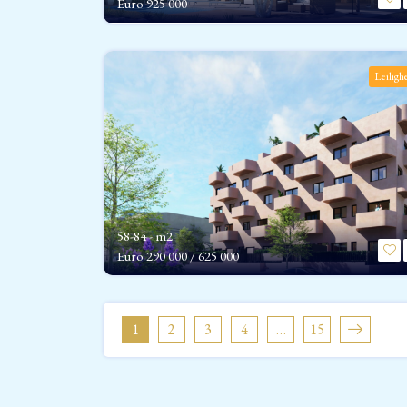
Euro
925 000
Leiligh
58-84 - m2
Euro
290 000 / 625 000
1
2
3
4
…
15