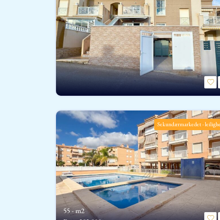
Sekundærmarkedet - leiligh
55 - m2