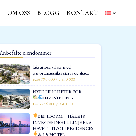
R
OM OSS
BLOGG
KONTAKT
Anbefalte eiendommer
luksuriøse villaer med
panoramautsikt i sierra de altaea
euro 790 000 / 1 390 000
NYE LEILIGHETER FOR
INVESTERING
Euro 246 000 / 340 000
BENIDORM – TIÅRETS
INVESTERING I 1. LINJE FRA
HAVET | TIVOLI RESIDENCES
& 5★ HOTEL