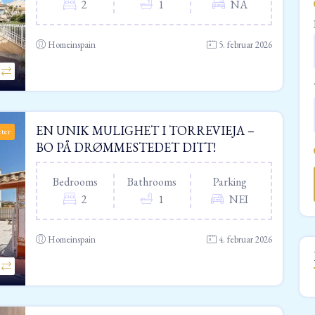
2
1
NA
Homeinspain
5. februar 2026
EN UNIK MULIGHET I TORREVIEJA –
eter
BO PÅ DRØMMESTEDET DITT!
Bedrooms
Bathrooms
Parking
2
1
NEI
Homeinspain
4. februar 2026