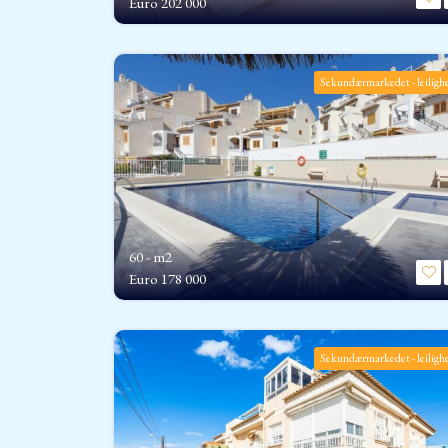
Euro
202 000
Sekundærmarkedet - leiligh
60 - m2
Euro
178 000
Sekundærmarkedet - leiligh