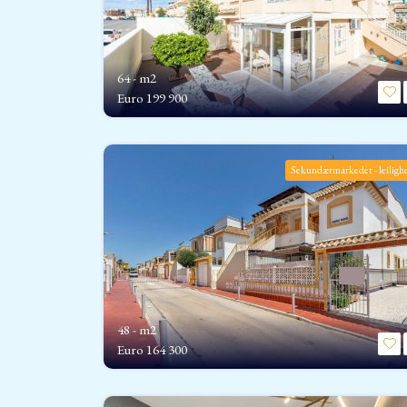
64 - m2
Euro
199 900
Sekundærmarkedet - leiligh
48 - m2
Euro
164 300