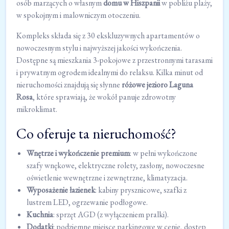
osób marzących o własnym
domu w Hiszpanii
w pobliżu plaży,
w spokojnym i malowniczym otoczeniu.
Kompleks składa się z 30 ekskluzywnych apartamentów o
nowoczesnym stylu i najwyższej jakości wykończenia.
Dostępne są mieszkania 3-pokojowe z przestronnymi tarasami
i prywatnym ogrodem idealnymi do relaksu. Kilka minut od
nieruchomości znajdują się słynne
różowe jezioro Laguna
Rosa
, które sprawiają, że wokół panuje zdrowotny
mikroklimat.
Co oferuje ta nieruchomość?
Wnętrze i wykończenie premium
: w pełni wykończone
szafy wnękowe, elektryczne rolety, zasłony, nowoczesne
oświetlenie wewnętrzne i zewnętrzne, klimatyzacja.
Wyposażenie łazienek
: kabiny prysznicowe, szafki z
lustrem LED, ogrzewanie podłogowe.
Kuchnia
: sprzęt AGD (z wyłączeniem pralki).
Dodatki
: podziemne miejsce parkingowe w cenie, dostęp