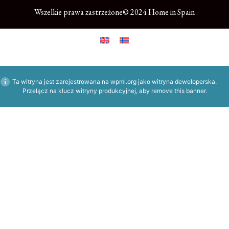
Wszelkie prawa zastrzeżone© 2024 Home in Spain
Ta witryna jest zarejestrowana na
wpml.org
jako witryna deweloperska.
Przełącz na klucz witryny produkcyjnej, aby
remove this banner
.