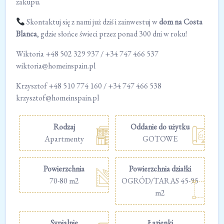
zakupu.
Skontaktuj się z nami już dziś i zainwestuj w
dom na Costa
Blanca
, gdzie słońce świeci przez ponad 300 dni w roku!
Wiktoria +48 502 329 937 / +34 747 466 537
wiktoria@homeinspain.pl
Krzysztof +48 510 774 160 / +34 747 466 538
krzysztof@homeinspain.pl
Rodzaj
Oddanie do użytku
Apartmenty
GOTOWE
Powierzchnia
Powierzchnia działki
70-80 m2
OGRÓD/TARAS 45-95
m2
Sypialnie
Łazienki