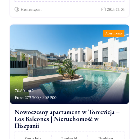
Homeinspain
2024-12-04
Apartmenty
70-80 - m2
Euro
279 900 / 309 900
Nowoczesny apartament w Torrevieja –
Los Balcones | Nieruchomość w
Hiszpanii
Sypialnie
Łazienki
Parking