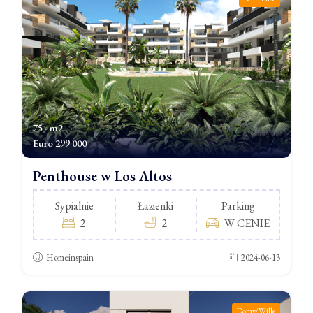
75 - m2
Euro
299 000
Penthouse w Los Altos
Sypialnie
Łazienki
Parking
2
2
W CENIE
Homeinspain
2024-06-13
Domy/Wille