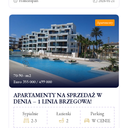
Homeinspain
2026-01-21
Apartmenty
70-90 - m2
Euro
355 000 / 499 000
APARTAMENTY NA SPRZEDAŻ W
DENIA – 1 LINIA BRZEGOWA!
Sypialnie
Łazienki
Parking
2-3
2
W CENIE