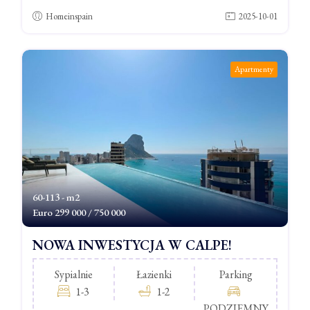
Homeinspain
2025-10-01
Apartmenty
60-113 - m2
Euro
299 000 / 750 000
NOWA INWESTYCJA W CALPE!
Sypialnie
Łazienki
Parking
1-3
1-2
PODZIEMNY