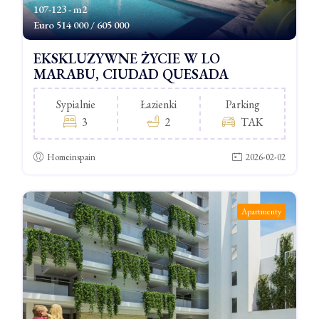
107-123 - m2
Euro
514 000 / 605 000
EKSKLUZYWNE ŻYCIE W LO
MARABU, CIUDAD QUESADA
Sypialnie
Łazienki
Parking
3
2
TAK
Homeinspain
2026-02-02
Apartmenty