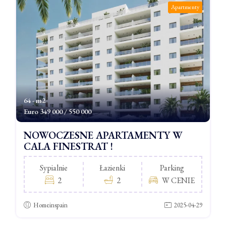
Apartmenty
64 - m2
Euro
349 000 / 550 000
NOWOCZESNE APARTAMENTY W
CALA FINESTRAT !
Sypialnie
Łazienki
Parking
2
2
W CENIE
Homeinspain
2025-04-29