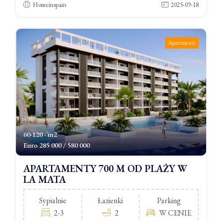
Homeinspain
2025-09-18
Apartmenty
60-120 - m2
Euro
285 000 / 580 000
APARTAMENTY 700 M OD PLAŻY W
LA MATA
Sypialnie
Łazienki
Parking
2-3
2
W CENIE