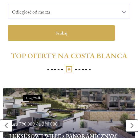
Odległość od morza
Szukaj
TOP OFERTY NA COSTA BLANCA
Domy/Wille
euro
790 000 / 1 390 000
LUKSUSOWE WILLE z PANORAMICZNYM