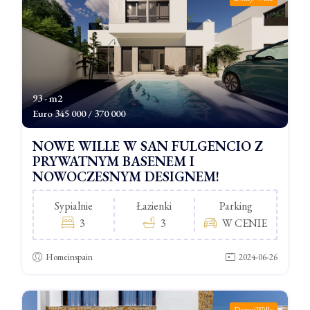
93 - m2
Euro
345 000 / 370 000
NOWE WILLE W SAN FULGENCIO Z
PRYWATNYM BASENEM I
NOWOCZESNYM DESIGNEM!
Sypialnie
Łazienki
Parking
3
3
W CENIE
Homeinspain
2024-06-26