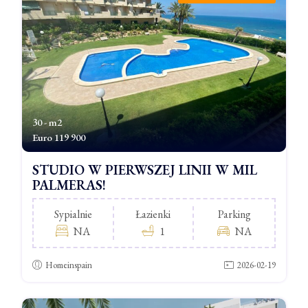
30 - m2
Euro
119 900
STUDIO W PIERWSZEJ LINII W MIL
PALMERAS!
Sypialnie
Łazienki
Parking
NA
1
NA
Homeinspain
2026-02-19