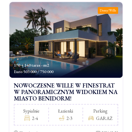
Domy/Wille
170 + 140 taras - m2
Euro
503 000 / 750 000
NOWOCZESNE WILLE W FINESTRAT
W PANORAMICZNYM WIDOKIEM NA
MIASTO BENIDORM!
Sypialnie
Łazienki
Parking
2-4
2-3
GARAŻ