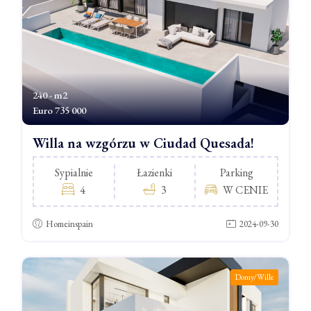
240 - m2
Euro
735 000
Willa na wzgórzu w Ciudad Quesada!
Sypialnie
Łazienki
Parking
4
3
W CENIE
Homeinspain
2024-09-30
Domy/Wille