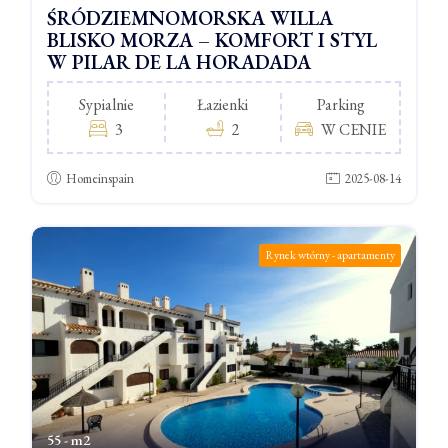
ŚRÓDZIEMNOMORSKA WILLA
BLISKO MORZA – KOMFORT I STYL
W PILAR DE LA HORADADA
Sypialnie
Łazienki
Parking
3
2
W CENIE
Homeinspain
2025-08-14
Rynek wtórny - apartamenty
55 - m2