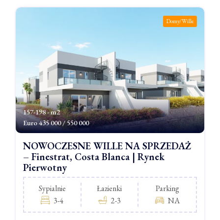
Domy/Wille
157-198 - m2
Euro
435 000 / 550 000
NOWOCZESNE WILLE NA SPRZEDAŻ
– Finestrat, Costa Blanca | Rynek
Pierwotny
Sypialnie
Łazienki
Parking
3-4
2-3
NA