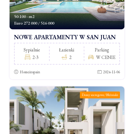
50-100 - m2
Euro
272 000 / 516 000
NOWE APARTAMENTY W SAN JUAN
Sypialnie
Łazienki
Parking
2-3
2
W CENIE
Homeinspain
2024-11-06
Domy szeregowe/Bliźniaki