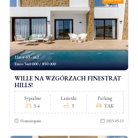
Domy/Wille
116 + 63 - m2
Euro
540 000 / 850 000
WILLE NA WZGÓRZACH FINESTRAT
HILLS!
Sypialnie
Łazienki
Parking
3-4
3
TAK
Homeinspain
2025-05-13