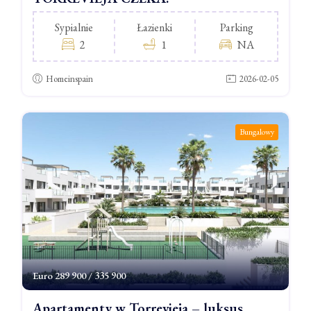
Sypialnie
Łazienki
Parking
2
1
NA
Homeinspain
2026-02-05
Bungalowy
Euro
289 900 / 335 900
Apartamenty w Torrevieja – luksus,