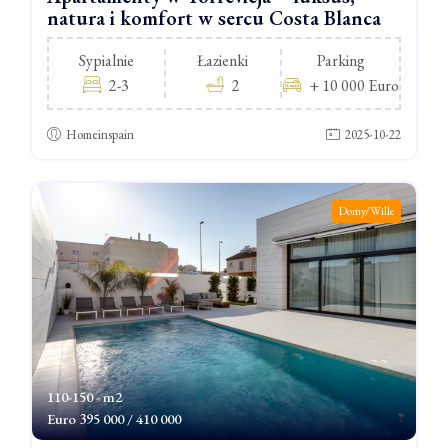
natura i komfort w sercu Costa Blanca
Sypialnie
Łazienki
Parking
2-3
2
+ 10 000 Euro
Homeinspain
2025-10-22
Domy/Wille
110-150 - m2
Euro
395 000 / 410 000