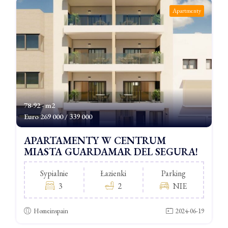
Apartmenty
78-92 - m2
Euro
269 000 / 339 000
APARTAMENTY W CENTRUM
MIASTA GUARDAMAR DEL SEGURA!
Sypialnie
Łazienki
Parking
3
2
NIE
Homeinspain
2024-06-19