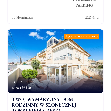
PARKING
Homeinspain
2025-04-14
Rynek wtórny - apartamenty
64 - m2
Euro
199 900
TWÓJ WYMARZONY DOM
RODZINNY W SŁONECZNEJ
TORREVIEJA CZEKA!