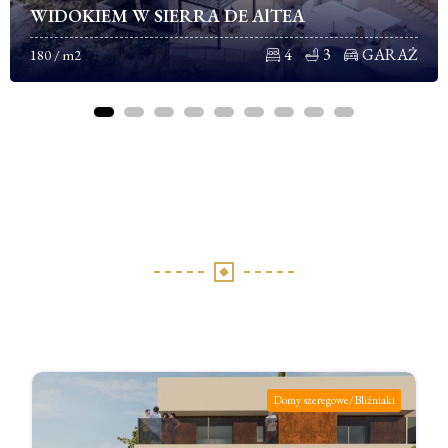
WIDOKIEM W SIERRA DE AlTEA
4
3
GARAŻ
180 / m2
Domy szeregowe/Bliźniaki