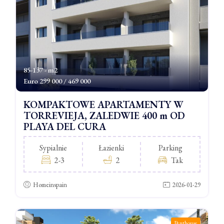
85-137 - m2
Euro
299 000 / 469 000
KOMPAKTOWE APARTAMENTY W
TORREVIEJA, ZALEDWIE 400 m OD
PLAYA DEL CURA
Sypialnie
Łazienki
Parking
2-3
2
Tak
Homeinspain
2026-01-29
Penthouse