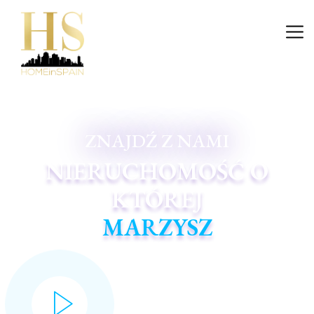
Wejście
ZNAJDŹ Z NAMI
NIERUCHOMOŚĆ O
KTÓREJ
MARZYSZ