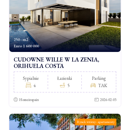
250 - m2
Euro
1 600 000
CUDOWNE WILLE W LA ZENIA,
ORIHUELA COSTA
Sypialnie
Łazienki
Parking
4
5
TAK
Homeinspain
2026-02-03
Rynek wtórny - apartamenty