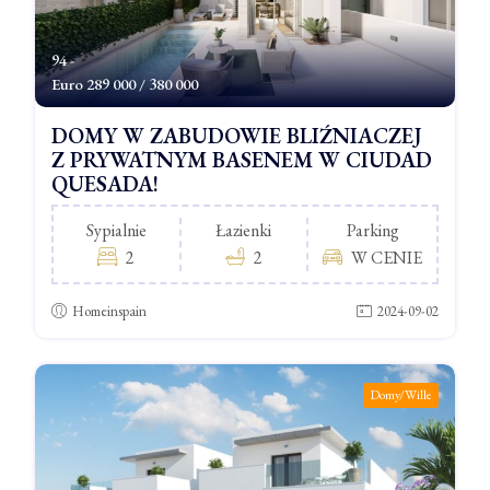
94 -
Euro
289 000 / 380 000
DOMY W ZABUDOWIE BLIŹNIACZEJ
Z PRYWATNYM BASENEM W CIUDAD
QUESADA!
Sypialnie
Łazienki
Parking
2
2
W CENIE
Homeinspain
2024-09-02
Domy/Wille