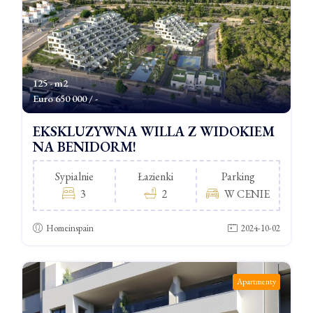
125 - m2
Euro
650 000 / -
EKSKLUZYWNA WILLA Z WIDOKIEM
NA BENIDORM!
Sypialnie
Łazienki
Parking
3
2
W CENIE
Homeinspain
2024-10-02
Apartmenty