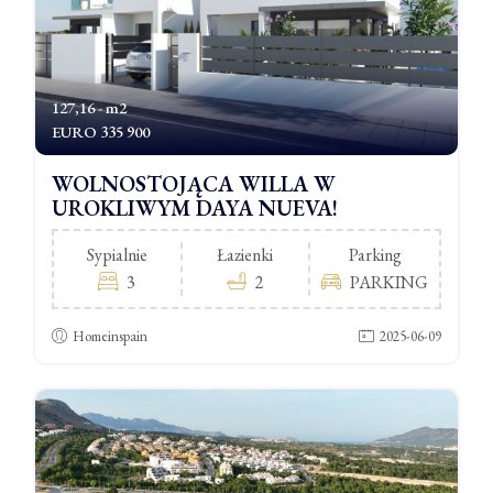
127,16 - m2
EURO
335 900
WOLNOSTOJĄCA WILLA W
UROKLIWYM DAYA NUEVA!
Sypialnie
Łazienki
Parking
3
2
PARKING
Homeinspain
2025-06-09