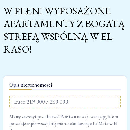
W PEŁNI WYPOSAŻONE
APARTAMENTY Z BOGATĄ
STREFĄ WSPÓLNĄ W EL
RASO!
Opis nieruchomości
Euro 219 000 / 260 000
Mamy zaszczyt przedstawić Państwu nową inwestycję, która
powstaje w pierwszej linii jeziora solankowego La Mata w El