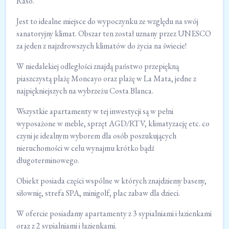
Raso.
Jest to idealne miejsce do wypoczynku ze względu na swój
sanatoryjny klimat. Obszar ten został uznany przez UNESCO
za jeden z najzdrowszych klimatów do życia na świecie!
W niedalekiej odległości znajdą państwo przepiękną
piaszczystą plażę Moncayo oraz plażę w La Mata, jedne z
najpiękniejszych na wybrzeżu Costa Blanca.
Wszystkie apartamenty w tej inwestycji są w pełni
wyposażone w meble, sprzęt AGD/RTV, klimatyzację etc. co
czyni je idealnym wyborem dla osób poszukujących
nieruchomości w celu wynajmu krótko bądź
długoterminowego.
Obiekt posiada części wspólne w których znajdziemy baseny,
siłownię, strefa SPA, minigolf, plac zabaw dla dzieci.
W ofercie posiadamy apartamenty z 3 sypialniami i łazienkami
oraz z 2 sypialniami i łazienkami.