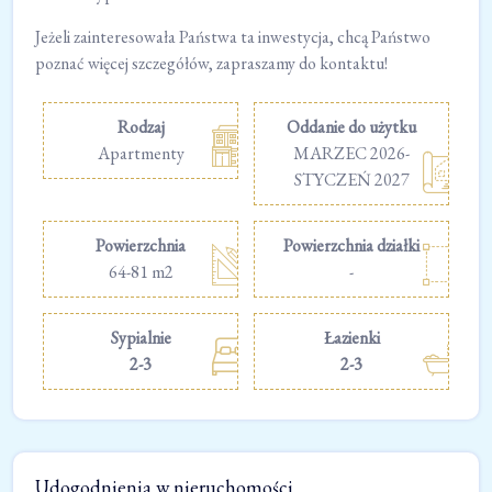
Jeżeli zainteresowała Państwa ta inwestycja, chcą Państwo
poznać więcej szczegółów, zapraszamy do kontaktu!
Rodzaj
Oddanie do użytku
Apartmenty
MARZEC 2026-
STYCZEŃ 2027
Powierzchnia
Powierzchnia działki
64-81 m2
-
Sypialnie
Łazienki
2-3
2-3
Udogodnienia w nieruchomości