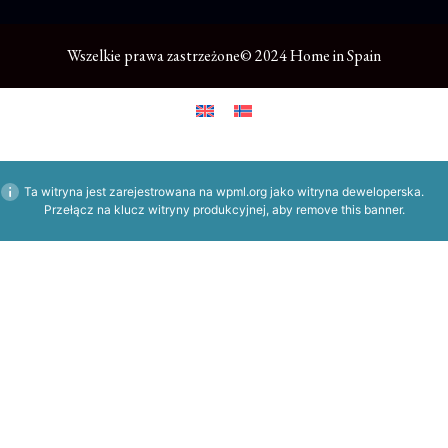
Wszelkie prawa zastrzeżone© 2024 Home in Spain
Ta witryna jest zarejestrowana na
wpml.org
jako witryna deweloperska.
Przełącz na klucz witryny produkcyjnej, aby
remove this banner
.