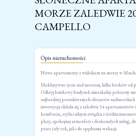
MORZE ZALEDWIE 20
CAMPELLO
Opis nieruchomości
Nowe apartamenty z widokiem na morze w Muchav
Ekskluzywne życie nad morzem, kilka kroków od p
Odkryj butikowy budynek mieszkalny położony nie
najbardziej poszukiwanych obszarów nadmorskich
inwestycja składa się z zaledwie 14 apartamentów i
komforcie, stylu i silnym związku z śródziemnomors
plaży, spokojnej atmosfery i doskonałych usług, d
przez cały rok, jak i do spędzania wakacji.