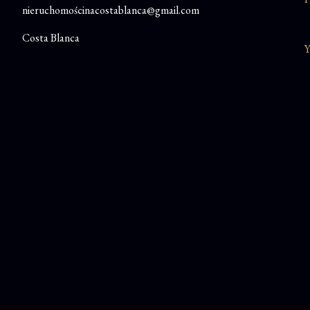
nieruchomościnacostablanca@gmail.com
Costa Blanca
Y