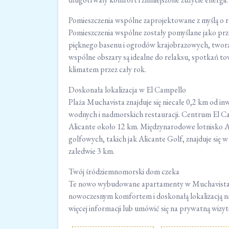
Pomieszczenia wspólne zaprojektowane z myślą o r
Pomieszczenia wspólne zostały pomyślane jako pr
pięknego basenu i ogrodów krajobrazowych, tworz
wspólne obszary są idealne do relaksu, spotkań to
klimatem przez cały rok.
Doskonała lokalizacja w El Campello
Plaża Muchavista znajduje się niecałe 0,2 km od in
wodnych i nadmorskich restauracji. Centrum El Cam
Alicante około 12 km. Międzynarodowe lotnisko Ali
golfowych, takich jak Alicante Golf, znajduje się 
zaledwie 3 km.
Twój śródziemnomorski dom czeka
Te nowo wybudowane apartamenty w Muchavista ofe
nowoczesnym komfortem i doskonałą lokalizacją nad
więcej informacji lub umówić się na prywatną wiz