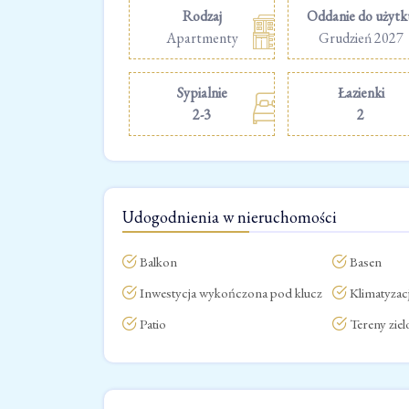
Rodzaj
Oddanie do użytk
Apartmenty
Grudzień 2027
Sypialnie
Łazienki
2-3
2
Udogodnienia w nieruchomości
Balkon
Basen
Inwestycja wykończona pod klucz
Klimatyzac
Patio
Tereny ziel