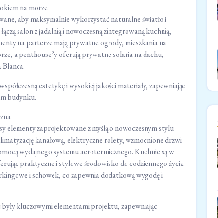
dokiem na morze
owane, aby maksymalnie wykorzystać naturalne światło i
łączą salon z jadalnią i nowoczesną zintegrowaną kuchnią,
amenty na parterze mają prywatne ogrody, mieszkania na
rze, a penthouse’y oferują prywatne solaria na dachu,
 Blanca.
współczesną estetykę i wysokiej jakości materiały, zapewniając
łym budynku.
czna
sy elementy zaprojektowane z myślą o nowoczesnym stylu
 klimatyzację kanałową, elektryczne rolety, wzmocnione drzwi
 pomocą wydajnego systemu aerotermicznego. Kuchnie są w
rując praktyczne i stylowe środowisko do codziennego życia.
parkingowe i schowek, co zapewnia dodatkową wygodę i
 były kluczowymi elementami projektu, zapewniając