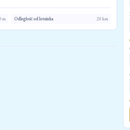
0 m
Odległość od lotniska
20 km