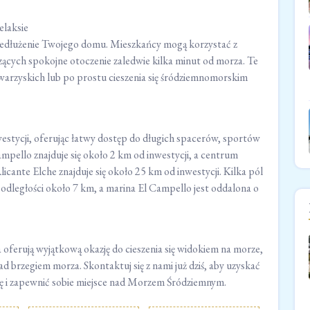
elaksie
zedłużenie Twojego domu. Mieszkańcy mogą korzystać z
ących spokojne otoczenie zaledwie kilka minut od morza. Te
warzyskich lub po prostu cieszenia się śródziemnomorskim
westycji, oferując łatwy dostęp do długich spacerów, sportów
pello znajduje się około 2 km od inwestycji, a centrum
cante Elche znajduje się około 25 km od inwestycji. Kilka pól
w odległości około 7 km, a marina El Campello jest oddalona o
rują wyjątkową okazję do cieszenia się widokiem na morze,
 brzegiem morza. Skontaktuj się z nami już dziś, aby uzyskać
ytę i zapewnić sobie miejsce nad Morzem Śródziemnym.