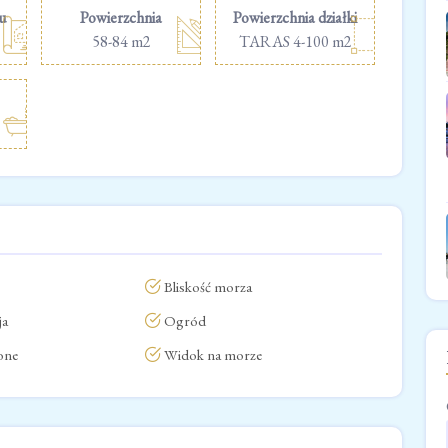
u
Powierzchnia
Powierzchnia działki
58-84 m2
TARAS 4-100 m2
Bliskość morza
ja
Ogród
one
Widok na morze