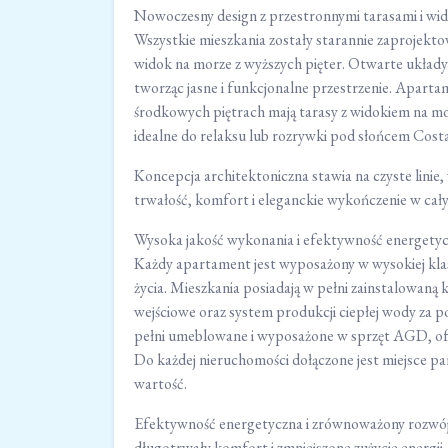
Nowoczesny design z przestronnymi tarasami i wi
Wszystkie mieszkania zostały starannie zaprojekt
widok na morze z wyższych pięter. Otwarte układy 
tworząc jasne i funkcjonalne przestrzenie. Apart
środkowych piętrach mają tarasy z widokiem na mo
idealne do relaksu lub rozrywki pod słońcem Costa
Koncepcja architektoniczna stawia na czyste linie, 
trwałość, komfort i eleganckie wykończenie w ca
Wysoka jakość wykonania i efektywność energety
Każdy apartament jest wyposażony w wysokiej kla
życia. Mieszkania posiadają w pełni zainstalowaną
wejściowe oraz system produkcji ciepłej wody za
pełni umeblowane i wyposażone w sprzęt AGD, ofe
Do każdej nieruchomości dołączone jest miejsce 
wartość.
Efektywność energetyczna i zrównoważony rozwój
długotrwały komfort i zmniejszone zużycie energii.