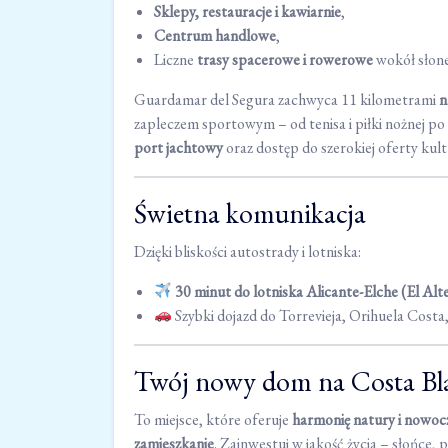
Sklepy, restauracje i kawiarnie
,
Centrum handlowe
,
Liczne
trasy spacerowe i rowerowe
wokół słone
Guardamar del Segura zachwyca 11 kilometrami
n
zapleczem sportowym – od tenisa i piłki nożnej po
port jachtowy
oraz dostęp do szerokiej oferty kultu
Świetna komunikacja
Dzięki bliskości autostrady i lotniska:
30 minut do lotniska Alicante-Elche (El Alt
Szybki dojazd do Torrevieja, Orihuela Costa,
Twój nowy dom na Costa Bl
To miejsce, które oferuje
harmonię natury i nowoc
zamieszkanie
. Zainwestuj w jakość życia – słońce, p