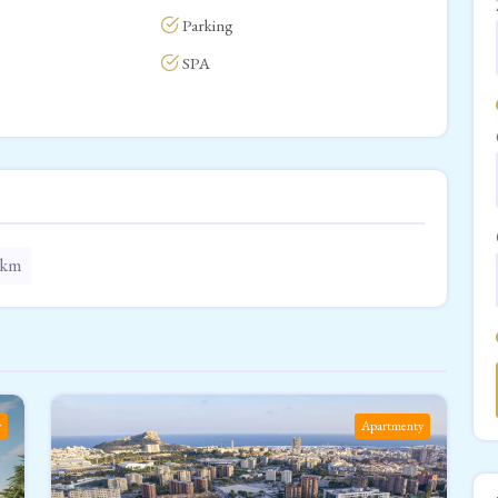
Parking
SPA
 km
y
Apartmenty