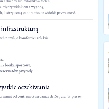
in z dziećmi lub miłośników zieleni,
a między widokiem a wygodą,
ch, którzy cenią panoramiczne widoki i prywatność.
infrastrukturą
h z myślą o komforcie i relaksie:
nia,
raz
boiska sportowe
,
i rezerwatów przyrody
.
zystkie oczekiwania
kilka minut od centrum Guardamar del Segura. W pieszej