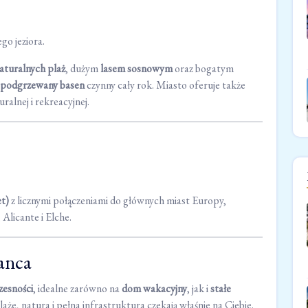
go jeziora.
aturalnych plaż
, dużym
lasem sosnowym
oraz bogatym
podgrzewany basen
czynny cały rok. Miasto oferuje także
ralnej i rekreacyjnej.
et)
z licznymi połączeniami do głównych miast Europy,
 Alicante i Elche.
anca
zesności
, idealne zarówno na
dom wakacyjny
, jak i
stałe
laże, natura i pełna infrastruktura czekają właśnie na Ciebie.