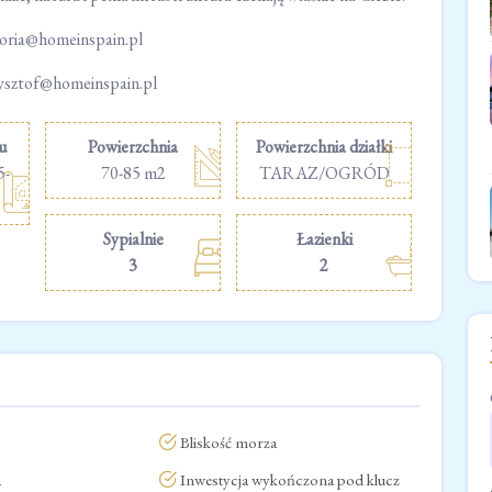
toria@homeinspain.pl
ysztof@homeinspain.pl
u
Powierzchnia
Powierzchnia działki
5-
70-85 m2
TARAZ/OGRÓD
Sypialnie
Łazienki
3
2
Bliskość morza
a
Inwestycja wykończona pod klucz