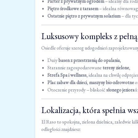
Parter z prywatnym ogrodem
– idealny dla rodz
Piętro środkowe z tarasem
– idealna równowag
Ostatnie piętro z prywatnym solarium
– dla ty
Luksusowy kompleks z pełną 
Osiedle oferuje szereg udogodnień zaprojektowanyc
Duży
basen z przestrzenią do opalania
,
Starannie zagospodarowane
tereny zielone
,
Strefa Spa i wellness
, idealna na chwilę odpręże
Plac zabaw dla dzieci
,
maszyny bio-zdrowotne
o
Otoczenie przyrody – bliskość
słonego jeziora 
Lokalizacja, która spełnia ws
El Raso to spokojna, zielona dzielnica, zaledwie 
odległości znajdziesz: