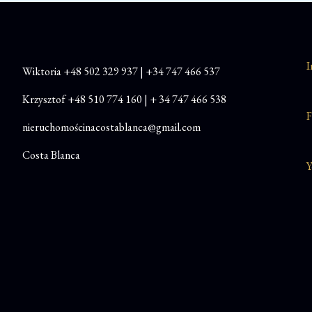
I
Wiktoria
+48
502 329 937
|
+34 747 466 537
Krzysztof
+48 510 774 160
|
+ 34 747 466 538
F
nieruchomościnacostablanca@gmail.com
Costa Blanca
Y