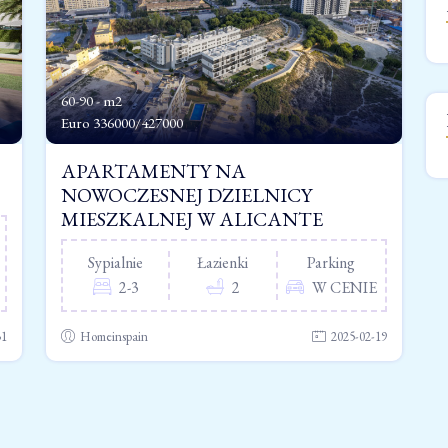
60-90 - m2
Euro
336000/427000
APARTAMENTY NA
NOWOCZESNEJ DZIELNICY
MIESZKALNEJ W ALICANTE
Sypialnie
Łazienki
Parking
2-3
2
W CENIE
31
Homeinspain
2025-02-19