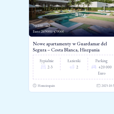
70-100 - m2
Euro
269000/470000
Nowe apartamenty w Guardamar del
Segura – Costa Blanca, Hiszpania
Sypialnie
Łazienki
Parking
2-3
2
+20 000
Euro
Homeinspain
2025-10-