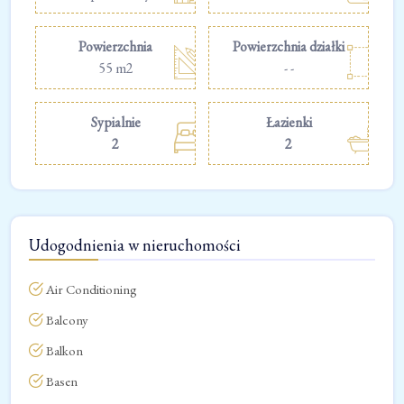
Powierzchnia
Powierzchnia działki
55 m2
- -
Sypialnie
Łazienki
2
2
Udogodnienia w nieruchomości
Air Conditioning
Balcony
Balkon
Basen