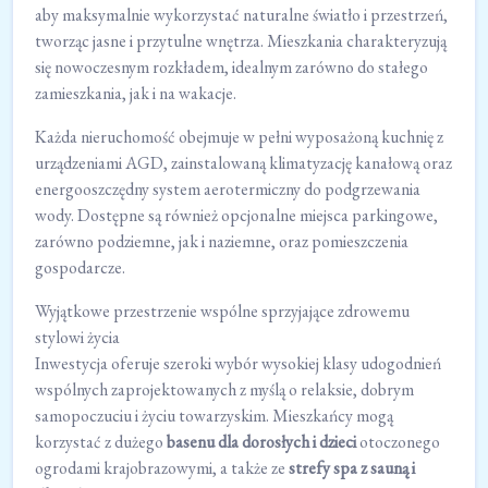
aby maksymalnie wykorzystać naturalne światło i przestrzeń,
tworząc jasne i przytulne wnętrza. Mieszkania charakteryzują
się nowoczesnym rozkładem, idealnym zarówno do stałego
zamieszkania, jak i na wakacje.
Każda nieruchomość obejmuje w pełni wyposażoną kuchnię z
urządzeniami AGD, zainstalowaną klimatyzację kanałową oraz
energooszczędny system aerotermiczny do podgrzewania
wody. Dostępne są również opcjonalne miejsca parkingowe,
zarówno podziemne, jak i naziemne, oraz pomieszczenia
gospodarcze.
Wyjątkowe przestrzenie wspólne sprzyjające zdrowemu
stylowi życia
Inwestycja oferuje szeroki wybór wysokiej klasy udogodnień
wspólnych zaprojektowanych z myślą o relaksie, dobrym
samopoczuciu i życiu towarzyskim. Mieszkańcy mogą
korzystać z dużego
basenu dla dorosłych i dzieci
otoczonego
ogrodami krajobrazowymi, a także ze
strefy spa z sauną i