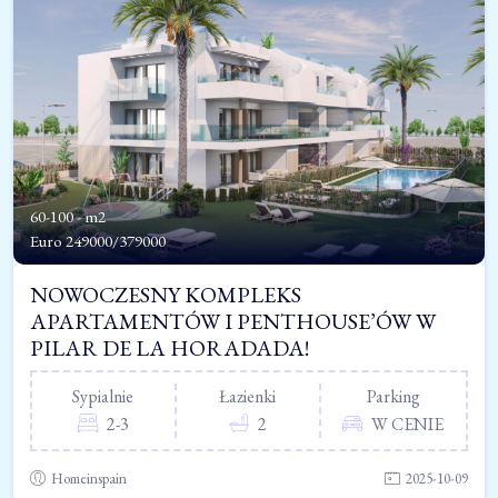
60-100 - m2
Euro
249000/379000
NOWOCZESNY KOMPLEKS
APARTAMENTÓW I PENTHOUSE’ÓW W
PILAR DE LA HORADADA!
Sypialnie
Łazienki
Parking
2-3
2
W CENIE
Homeinspain
2025-10-09