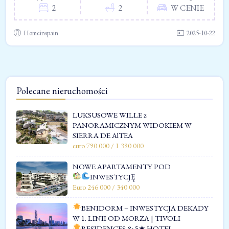
2
2
W CENIE
Homeinspain
2025-10-22
Polecane nieruchomości
LUKSUSOWE WILLE z
PANORAMICZNYM WIDOKIEM W
SIERRA DE AlTEA
euro 790 000 / 1 390 000
NOWE APARTAMENTY POD
INWESTYCJĘ
Euro 246 000 / 340 000
BENIDORM – INWESTYCJA DEKADY
W 1. LINII OD MORZA | TIVOLI
RESIDENCES & 5★ HOTEL