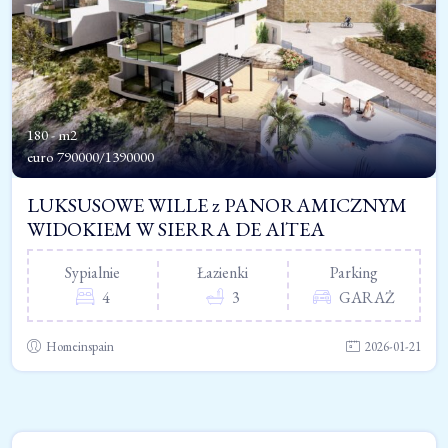
180 - m2
euro
790000/1390000
LUKSUSOWE WILLE z PANORAMICZNYM
WIDOKIEM W SIERRA DE AlTEA
Sypialnie
Łazienki
Parking
4
3
GARAŻ
Homeinspain
2026-01-21