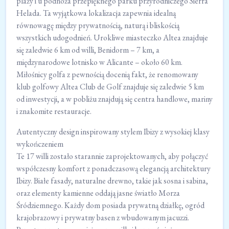
plaży i u podnóża przepięknego parku przyrodniczego Sierra
Helada. Ta wyjątkowa lokalizacja zapewnia idealną
równowagę między prywatnością, naturą i bliskością
wszystkich udogodnień. Urokliwe miasteczko Altea znajduje
się zaledwie 6 km od willi, Benidorm – 7 km, a
międzynarodowe lotnisko w Alicante – około 60 km.
Miłośnicy golfa z pewnością docenią fakt, że renomowany
klub golfowy Altea Club de Golf znajduje się zaledwie 5 km
od inwestycji, a w pobliżu znajdują się centra handlowe, mariny
i znakomite restauracje.
Autentyczny design inspirowany stylem Ibizy z wysokiej klasy
wykończeniem
Te 17 willi zostało starannie zaprojektowanych, aby połączyć
współczesny komfort z ponadczasową elegancją architektury
Ibizy. Białe fasady, naturalne drewno, takie jak sosna i sabina,
oraz elementy kamienne oddają jasne światło Morza
Śródziemnego. Każdy dom posiada prywatną działkę, ogród
krajobrazowy i prywatny basen z wbudowanym jacuzzi.