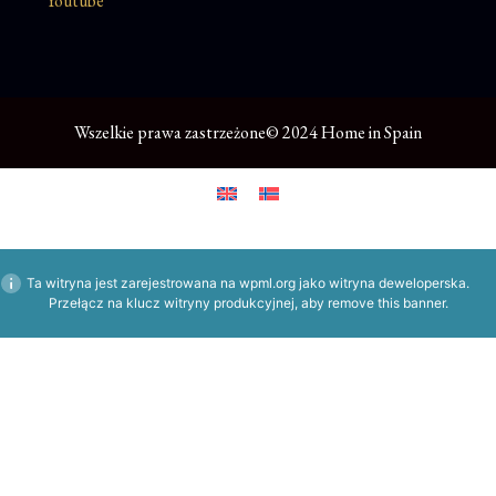
Youtube
Wszelkie prawa zastrzeżone© 2024 Home in Spain
Ta witryna jest zarejestrowana na
wpml.org
jako witryna deweloperska.
Przełącz na klucz witryny produkcyjnej, aby
remove this banner
.