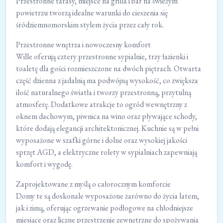
Przestronne tarasy, miejsce na grilla i bar na świeżym
powietrzu tworzą idealne warunki do cieszenia się
śródziemnomorskim stylem życia przez cały rok.
Przestronne wnętrza i nowoczesny komfort
Wille oferują cztery przestronne sypialnie, trzy łazienki i
toaletę dla gości rozmieszczone na dwóch piętrach. Otwarta
część dzienna z jadalnią ma podwójną wysokość, co zwiększa
ilość naturalnego światła i tworzy przestronną, przytulną
atmosferę. Dodatkowe atrakcje to ogród wewnętrzny z
oknem dachowym, piwnica na wino oraz pływające schody,
które dodają elegancji architektonicznej. Kuchnie są w pełni
wyposażone w szafki górne i dolne oraz wysokiej jakości
sprzęt AGD, a elektryczne rolety w sypialniach zapewniają
komfort i wygodę.
Zaprojektowane z myślą o całorocznym komforcie
Domy te są doskonale wyposażone zarówno do życia latem,
jak i zimą, oferując ogrzewanie podłogowe na chłodniejsze
miesiące oraz liczne przestrzenie zewnętrzne do spożywania