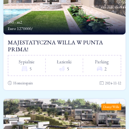
350 - m2
Euro
1270000/
MAJESTATYCZNA WILLA W PUNTA
PRIMA!
Sypialnie
Łazienki
Parking
5
5
2
Homeinspain
2024-11-12
Domy/Wille