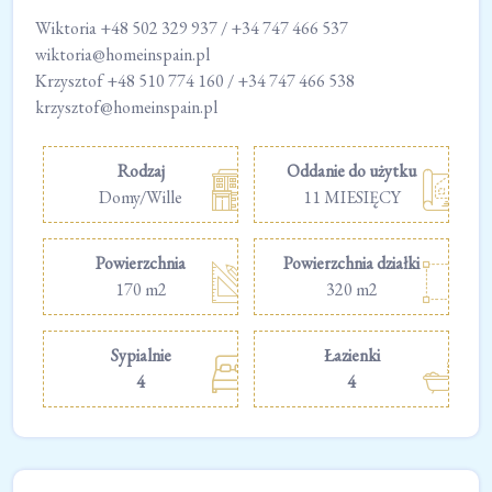
Wiktoria +48 502 329 937 / +34 747 466 537
wiktoria@homeinspain.pl
Krzysztof +48 510 774 160 / +34 747 466 538
krzysztof@homeinspain.pl
Rodzaj
Oddanie do użytku
Domy/Wille
11 MIESIĘCY
Powierzchnia
Powierzchnia działki
170 m2
320 m2
Sypialnie
Łazienki
4
4