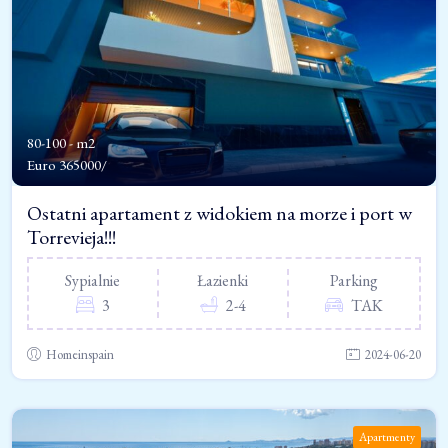
80-100 - m2
Euro
365000/
Ostatni apartament z widokiem na morze i port w
Torrevieja!!!
Sypialnie
Łazienki
Parking
3
2-4
TAK
Homeinspain
2024-06-20
Apartmenty