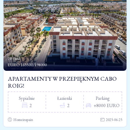
70 - m2
EURO
165500/198000
APARTAMENTY W PRZEPIĘKNYM CABO
ROIG!
Sypialnie
Łazienki
Parking
2
2
+8000 EURO
Homeinspain
2025-06-25