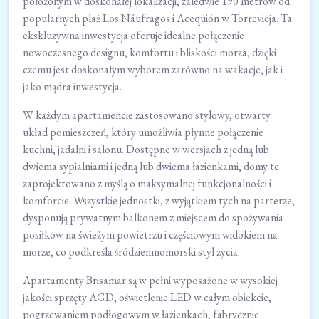
położonym w doskonałej lokalizacji, zaledwie 190 metrów od
popularnych plaż Los Náufragos i Acequión w Torrevieja. Ta
ekskluzywna inwestycja oferuje idealne połączenie
nowoczesnego designu, komfortu i bliskości morza, dzięki
czemu jest doskonałym wyborem zarówno na wakacje, jak i
jako mądra inwestycja.
W każdym apartamencie zastosowano stylowy, otwarty
układ pomieszczeń, który umożliwia płynne połączenie
kuchni, jadalni i salonu. Dostępne w wersjach z jedną lub
dwiema sypialniami i jedną lub dwiema łazienkami, domy te
zaprojektowano z myślą o maksymalnej funkcjonalności i
komforcie. Wszystkie jednostki, z wyjątkiem tych na parterze,
dysponują prywatnym balkonem z miejscem do spożywania
posiłków na świeżym powietrzu i częściowym widokiem na
morze, co podkreśla śródziemnomorski styl życia.
Apartamenty Brisamar są w pełni wyposażone w wysokiej
jakości sprzęty AGD, oświetlenie LED w całym obiekcie,
pogrzewaniem podłogowym w łazienkach, fabrycznie