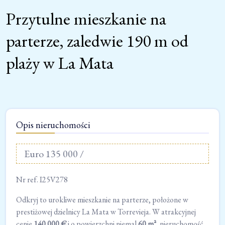
Przytulne mieszkanie na
parterze, zaledwie 190 m od
plaży w La Mata
Opis nieruchomości
Euro 135 000 /
Nr ref. I25V278
Odkryj to urokliwe mieszkanie na parterze, położone w
prestiżowej dzielnicy La Mata w Torrevieja. W atrakcyjnej
cenie
140 000 €
i o powierzchni niemal
60 m²
, nieruchomość