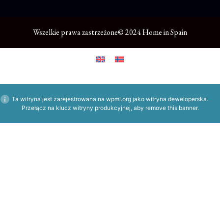
Wszelkie prawa zastrzeżone© 2024 Home in Spain
Ta witryna jest zarejestrowana na
wpml.org
jako witryna deweloperska.
Przełącz na klucz witryny produkcyjnej, aby
remove this banner
.