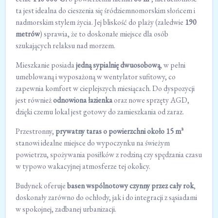
ta jest idealna do cieszenia się śródziemnomorskim słońcem i
nadmorskim stylem życia. Jej bliskość do plaży (zaledwie
190
metrów
) sprawia, że to doskonałe miejsce dla osób
szukających relaksu nad morzem.
Mieszkanie posiada
jedną sypialnię dwuosobową
, w pełni
umeblowaną i wyposażoną w wentylator sufitowy, co
zapewnia komfort w cieplejszych miesiącach. Do dyspozycji
jest również
odnowiona łazienka
oraz nowe sprzęty AGD,
dzięki czemu lokal jest gotowy do zamieszkania od zaraz.
Przestronny,
prywatny taras o powierzchni około 15 m²
stanowi idealne miejsce do wypoczynku na świeżym
powietrzu, spożywania posiłków z rodziną czy spędzania czasu
w typowo wakacyjnej atmosferze tej okolicy.
Budynek oferuje
basen wspólnotowy czynny przez cały rok
,
doskonały zarówno do ochłody, jak i do integracji z sąsiadami
w spokojnej, zadbanej urbanizacji.