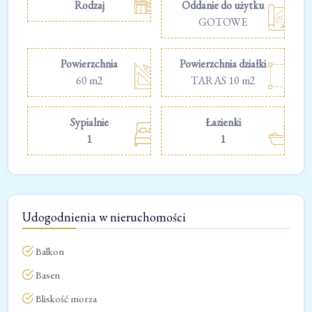
Rodzaj
Oddanie do użytku
GOTOWE
Powierzchnia
Powierzchnia działki
60 m2
TARAS 10 m2
Sypialnie
Łazienki
1
1
Udogodnienia w nieruchomości
Balkon
Basen
Bliskość morza