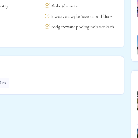
watny
Bliskość morza
a
Inwestycja wykończona pod klucz
Podgrzewane podłogi w łazienkach
0 m