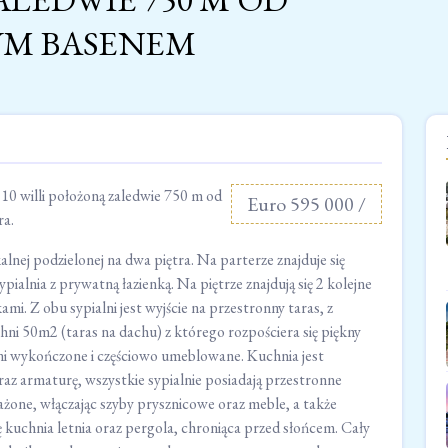
YM BASENEM
10 willi położoną zaledwie 750 m od
Euro 595 000 /
ra.
ej podzielonej na dwa piętra. Na parterze znajduje się
ypialnia z prywatną łazienką. Na piętrze znajdują się 2 kolejne
mi. Z obu sypialni jest wyjście na przestronny taras, z
chni 50m2 (taras na dachu) z którego rozpościera się piękny
łni wykończone i częściowo umeblowane. Kuchnia jest
 armaturę, wszystkie sypialnie posiadają przestronne
ażone, włączając szyby prysznicowe oraz meble, a także
kuchnia letnia oraz pergola, chroniąca przed słońcem. Cały