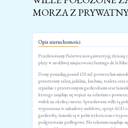
MORZA Z PRYWATN
Opis nieruchomości
Przedstawiamy Państwu nową inwestycję złożoną z 
plaży w urokliwej miejscowości Santiago de la Ribe
Domy posiadają ponad 120 m2 powierzchni mieszkaln
przestronny salon, jadalnia, kuchnia, toaleta oraz s
sypialnie z przestronnymi garderobami oraz łazienka
którego znajduje się wejście na solarium o powierz
widok na okolicę i morze. Sprzedawane wille są pe
wyposażona w zabudowy meblowe, sprzęt AGD oraz
garderoby, łazienki są w pełni wykończone i wypos
podgrzewanie podłogowe. Na solarium znajduje się 