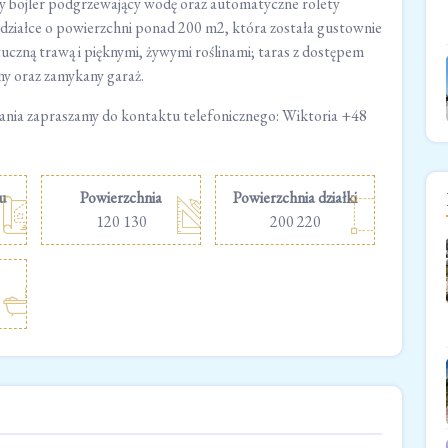
y bojler podgrzewający wodę oraz automatyczne rolety
ziałce o powierzchni ponad 200 m2, która została gustownie
uczną trawą i pięknymi, żywymi roślinami; taras z dostępem
y oraz zamykany garaż.
kania zapraszamy do kontaktu telefonicznego: Wiktoria +48
u
Powierzchnia
Powierzchnia działki
120 130
200 220