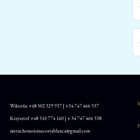
I
Wiktoria
+48
502 329 937
|
+34 747 466 537
Krzysztof
+48 510 774 160
|
+ 34 747 466 538
F
nieruchomościnacostablanca@gmail.com