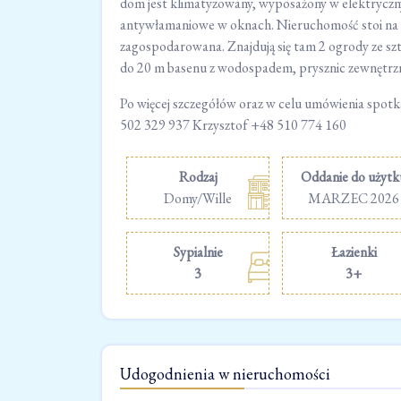
dom jest klimatyzowany, wyposażony w elektryczn
antywłamaniowe w oknach. Nieruchomość stoi na d
zagospodarowana. Znajdują się tam 2 ogrody ze szt
do 20 m basenu z wodospadem, prysznic zewnętrzn
Po więcej szczegółów oraz w celu umówienia spot
502 329 937 Krzysztof +48 510 774 160
Rodzaj
Oddanie do użytk
Domy/Wille
MARZEC 2026
Sypialnie
Łazienki
3
3+
Udogodnienia w nieruchomości