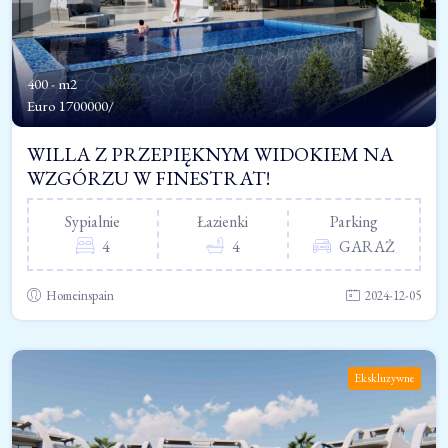
400 - m2
Euro
1700000/
WILLA Z PRZEPIĘKNYM WIDOKIEM NA
WZGÓRZU W FINESTRAT!
Sypialnie
Łazienki
Parking
4
4
GARAŻ
Homeinspain
2024-12-05
Ekskluzywne