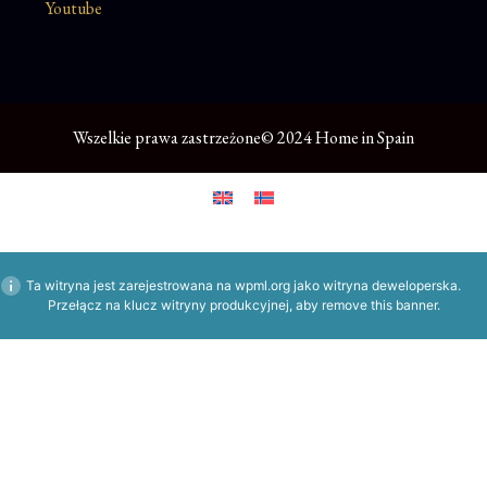
Youtube
Wszelkie prawa zastrzeżone© 2024 Home in Spain
Ta witryna jest zarejestrowana na
wpml.org
jako witryna deweloperska.
Przełącz na klucz witryny produkcyjnej, aby
remove this banner
.