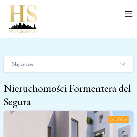
Przejdź
do
Wejście
treści
Najnowsze
Nieruchomości Formentera del
Segura
Domy/Wille