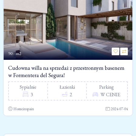
90 - m2
Cudowna willa na sprzedaż z przestronnym basenem
w Formentera del Segura!
Sypialnie
Łazienki
Parking
3
2
W CENIE
Homeinspain
2024-07-04