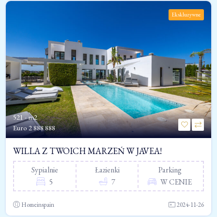
Ekskluzywne
521 - m2
Euro
2 888 888
WILLA Z TWOICH MARZEŃ W JAVEA!
Sypialnie
Łazienki
Parking
5
7
W CENIE
Homeinspain
2024-11-26