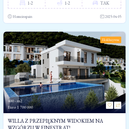
1-2
1-2
TAK
Homeinspain
2025-04-05
Ekskluzywne
400 - m2
Euro
1 700 000
WILLA Z PRZEPIĘKNYM WIDOKIEM NA
WZGÓRZU W FINESTRAT!