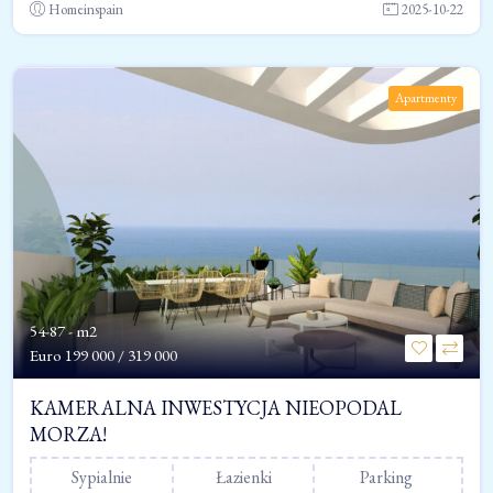
Homeinspain
2025-10-22
Apartmenty
54-87 - m2
Euro
199 000 / 319 000
KAMERALNA INWESTYCJA NIEOPODAL
MORZA!
Sypialnie
Łazienki
Parking