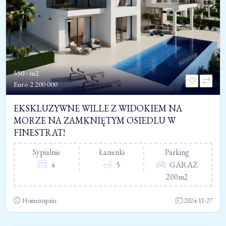
550 - m2
Euro
2 200 000
EKSKLUZYWNE WILLE Z WIDOKIEM NA
MORZE NA ZAMKNIĘTYM OSIEDLU W
FINESTRAT!
Sypialnie
Łazienki
Parking
4
5
GARAŻ
200m2
Homeinspain
2024-11-27