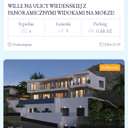
WILLE NA ULICY WIEDEŃSKIEJ Z
PANORAMICZNYMI WIDOKAMI NA MORZE!
Sypialnie
Łazienki
Parking
4
5
GARAŻ
Homeinspain
2024-12-03
Ekskluzywne
605 - m2