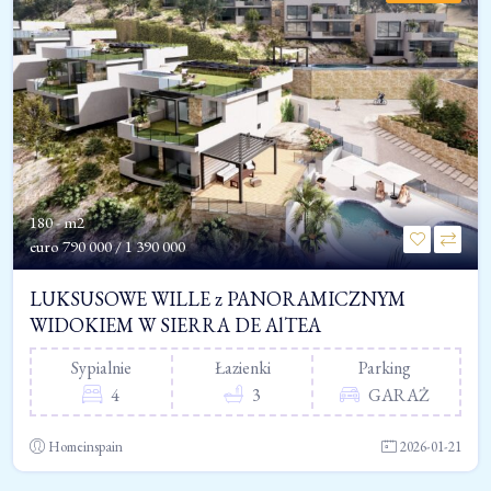
180 - m2
euro
790 000 / 1 390 000
LUKSUSOWE WILLE z PANORAMICZNYM
WIDOKIEM W SIERRA DE AlTEA
Sypialnie
Łazienki
Parking
4
3
GARAŻ
Homeinspain
2026-01-21