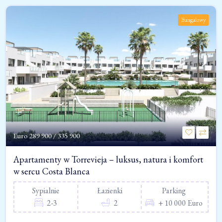
Bungalowy
Euro
289 900 / 335 900
Apartamenty w Torrevieja – luksus, natura i komfort
w sercu Costa Blanca
Sypialnie
Łazienki
Parking
2-3
2
+ 10 000 Euro