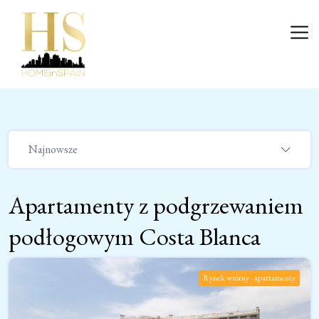
Przejdź
do
Wejście
treści
Najnowsze
Apartamenty z podgrzewaniem
podłogowym Costa Blanca
Rynek wtórny - apartamenty