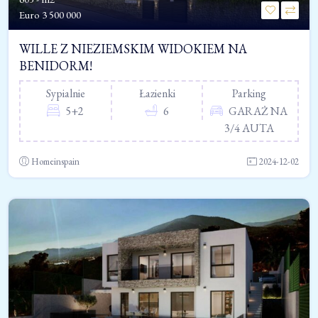
Euro
3 500 000
WILLE Z NIEZIEMSKIM WIDOKIEM NA
BENIDORM!
Sypialnie
Łazienki
Parking
5+2
6
GARAŻ NA
3/4 AUTA
Homeinspain
2024-12-02