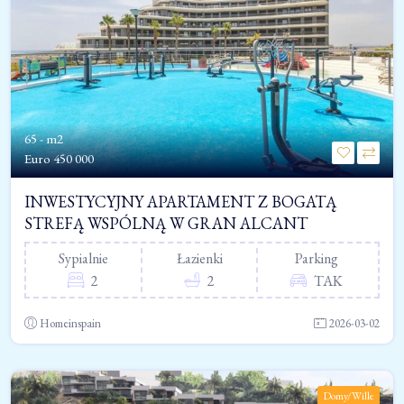
65 - m2
Euro
450 000
INWESTYCYJNY APARTAMENT Z BOGATĄ
STREFĄ WSPÓLNĄ W GRAN ALCANT
Sypialnie
Łazienki
Parking
2
2
TAK
Homeinspain
2026-03-02
Domy/Wille