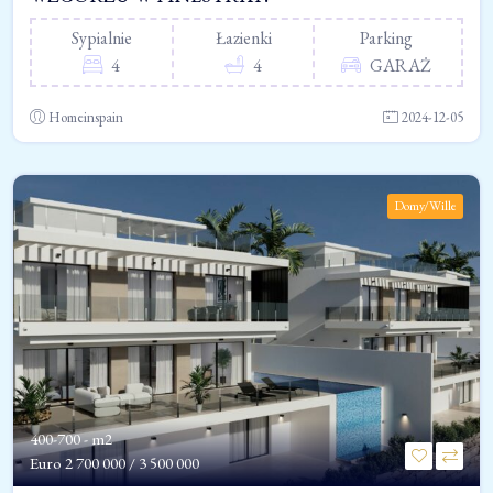
Sypialnie
Łazienki
Parking
4
4
GARAŻ
Homeinspain
2024-12-05
Domy/Wille
400-700 - m2
Euro
2 700 000 / 3 500 000