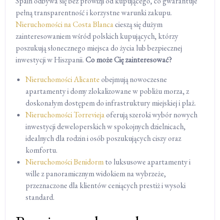
Spain odbywa się bez prowizji od kupującego, co gwarantuje
pełną transparentność i korzystne warunki zakupu.
Nieruchomości na Costa Blanca
cieszą się dużym
zainteresowaniem wśród polskich kupujących, którzy
poszukują słonecznego miejsca do życia lub bezpiecznej
inwestycji w Hiszpanii.
Co może Cię zainteresować?
Nieruchomości Alicante
obejmują nowoczesne
apartamenty i domy zlokalizowane w pobliżu morza, z
doskonałym dostępem do infrastruktury miejskiej i plaż.
Nieruchomości Torrevieja
oferują szeroki wybór nowych
inwestycji deweloperskich w spokojnych dzielnicach,
idealnych dla rodzin i osób poszukujących ciszy oraz
komfortu.
Nieruchomości Benidorm
to luksusowe apartamenty i
wille z panoramicznym widokiem na wybrzeże,
przeznaczone dla klientów ceniących prestiż i wysoki
standard.