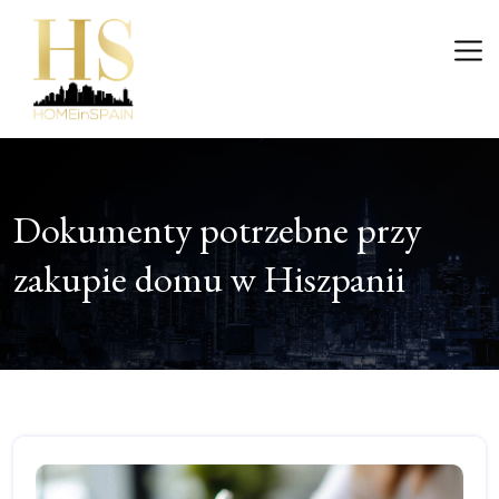
Przejdź
do
Wejście
treści
Dokumenty potrzebne przy
zakupie domu w Hiszpanii