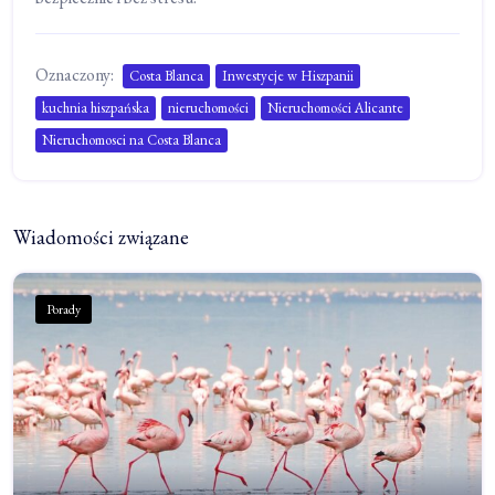
Oznaczony:
Costa Blanca
Inwestycje w Hiszpanii
kuchnia hiszpańska
nieruchomości
Nieruchomości Alicante
Nieruchomosci na Costa Blanca
Wiadomości związane
Porady