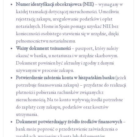
Numer identyfikacji obcokrajowca (NIE)
– wymagany w
każdej transakcji dotyczącej nieruchomości. Umożliwia
rejestrację zakupu, uregulowanie podatków i opłat
notarialnych. Home in Spain pomaga uzyskać NIE bez
konieczności osobistego stawienia się w urzędzie, dzięki
pełnomocnictwu notarialnemu.
Ważny dokument tożsamości
– paszport, który należy
okazać w banku, u notariusza i w urzędzie skarbowym.
Dokument powinien być aktualny i zgodny z danymi
używanymi w procesie zakupu.
Potwierdzenie założenia konta w hiszpańskim banku
(jeżeli
potrzebuje finansowania zakupu) – przydatne do realizacji
płatności i pobierania rachunków związanych z
nieruchomością. Na to konto wpływają środki potrzebne
do zapłaty ceny zakupu, podatków oraz kosztów
utrzymania.
Dokument potwierdzający źródło środków finansowych
–
bank może poprosić o przedstawienie zaświadczenia o
zarobkach, wyciągów z konta lub dokumentów