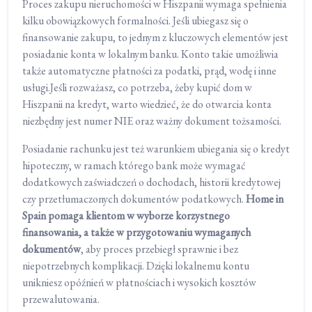
Proces zakupu nieruchomości w Hiszpanii wymaga spełnienia
kilku obowiązkowych formalności. Jeśli ubiegasz się o
finansowanie zakupu, to jednym z kluczowych elementów jest
posiadanie konta w lokalnym banku. Konto takie umożliwia
także automatyczne płatności za podatki, prąd, wodę i inne
usługi.Jeśli rozważasz, co potrzeba, żeby kupić dom w
Hiszpanii na kredyt, warto wiedzieć, że do otwarcia konta
niezbędny jest numer NIE oraz ważny dokument tożsamości.
Posiadanie rachunku jest też warunkiem ubiegania się o kredyt
hipoteczny, w ramach którego bank może wymagać
dodatkowych zaświadczeń o dochodach, historii kredytowej
czy przetłumaczonych dokumentów podatkowych.
Home in
Spain pomaga klientom w wyborze korzystnego
finansowania, a także w przygotowaniu wymaganych
dokumentów
, aby proces przebiegł sprawnie i bez
niepotrzebnych komplikacji. Dzięki lokalnemu kontu
unikniesz opóźnień w płatnościach i wysokich kosztów
przewalutowania.