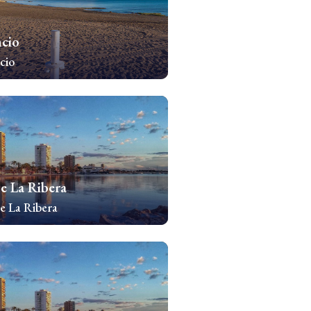
cio
cio
chomości
e La Ribera
e La Ribera
chomości