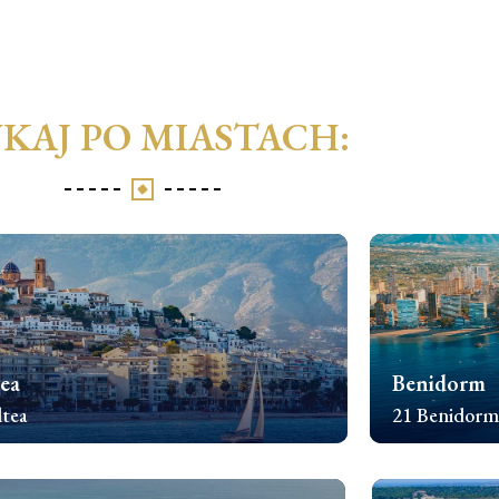
NIERUCHOMOŚCI
USŁ
UKAJ PO MIASTACH:
ea
Benidorm
ltea
21 Benidorm
awdź nieruchomośći
Sprawdź nieru