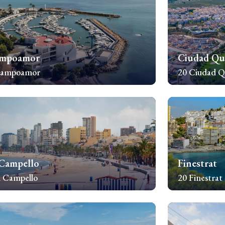
mpoamor
Ciudad Qu
Campoamor
20 Ciudad Q
awdź nieruchomości
Sprawdź nieru
 Campello
Finestrat
l Campello
20 Finestrat
awdź nieruchomości
Sprawdź nieru