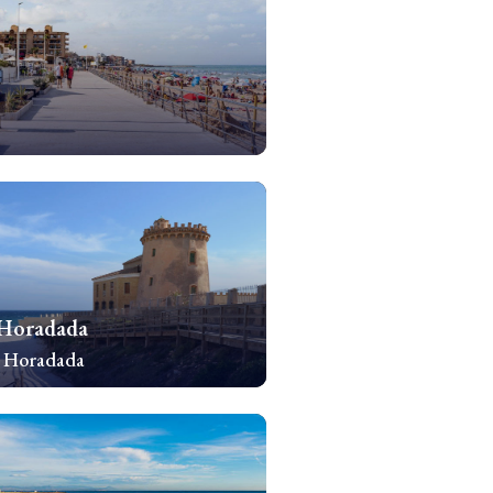
chomości
a Horadada
la Horadada
chomości