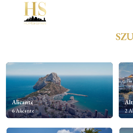
SZ
Alicante
Alt
6 Alicante
2 A
Sprawdź nieruchomości
Spr