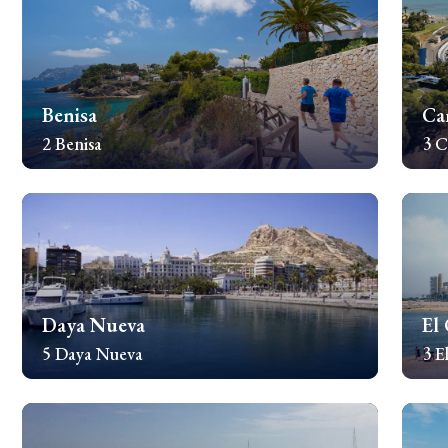
Benisa
Ca
2 Benisa
3 
Sprawdź nieruchomości
Spr
Daya Nueva
El
5 Daya Nueva
3 E
Sprawdź nieruchomości
Spr