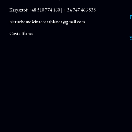
Krzysztof
+48 510 774 160
|
+ 34 747 466 538
F
nieruchomościnacostablanca@gmail.com
Costa Blanca
Y