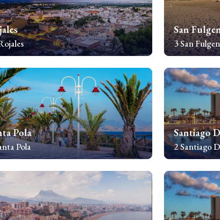
jales
San Fulgen
Rojales
3 San Fulgen
awdź nieruchomości
Sprawdź nieru
nta Pola
Santiago D
anta Pola
2 Santiago D
awdź nieruchomości
Sprawdź nieru