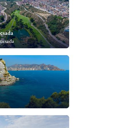
esada
uesada
chomości
chomości