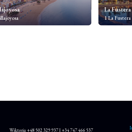
lajoyosa
La Fustera
illajoyosa
1 La Fustera
awdź nieruchomości
Sprawdź nieru
I
Wiktoria
+48
502 329 937
|
+34 747 466 537