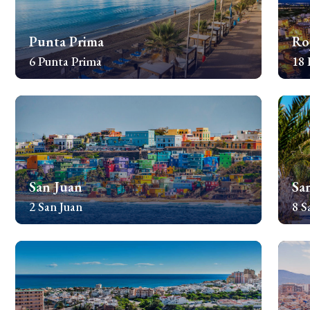
Punta Prima
Ro
6 Punta Prima
18 
Sprawdź nieruchomości
Spr
San Juan
Sa
2 San Juan
8 S
Sprawdź nieruchomości
Spr