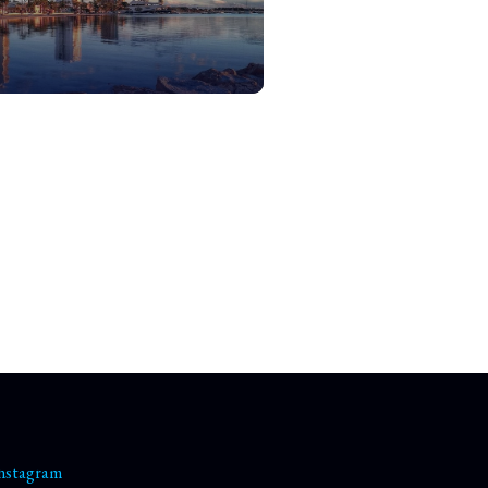
chomości
nstagram