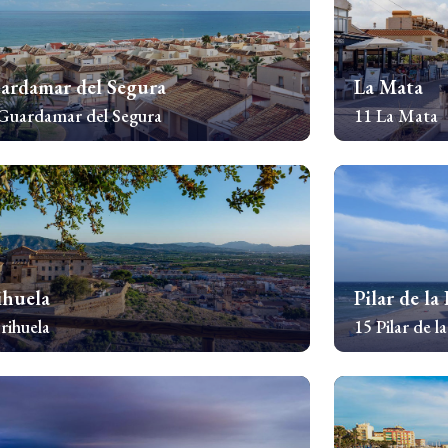
ardamar del Segura
La Mata
Guardamar del Segura
11 La Mata
awdź nieruchomości
Sprawdź nieru
ihuela
Pilar de l
rihuela
15 Pilar de 
awdź nieruchomości
Sprawdź nieru